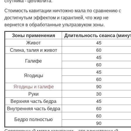
спутника - целлюлита.
Стоимость кавитации ничтожно мала по сравнению с
достигнутым эффектом и гарантией, что жир не
вернется в обработанные ультразвуком зоны.
Зоны применения
Длительность сеанса (минут
Живот
45
Спина, талия и живот
60
45
Галифе
60
45
Ягодицы
60
Ягодицы и галифе
90
Руки
30
Верхняя часть бедра
45
Внутренняя часть бедра
60
60
Бедро полностью
90
Современный метод кавитации – это единственный