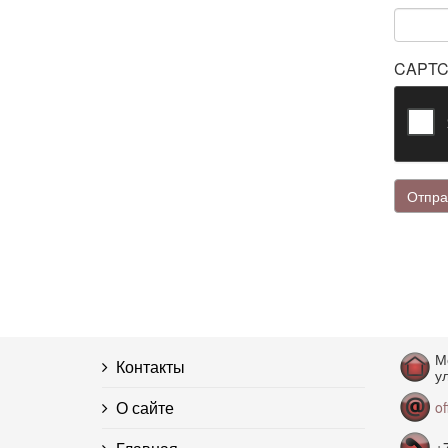
CAPT
Отпра
М
Контакты
ул
О сайте
o
+