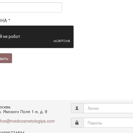
CHA
*
вить
осква
. Ямского Поля 1-я, д. 9
ffice@medcosmetologiya.com
74996774834