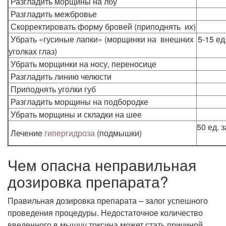
Разгладить морщины на лбу
Разгладить межбровье
Скорректировать форму бровей (приподнять их)
Убрать «гусиные лапки» (морщинки на внешних
5-15 ед
уголках глаз)
Убрать морщинки на носу, переносице
Разгладить линию челюсти
Приподнять уголки губ
Разгладить морщины на подбородке
Убрать морщины и складки на шее
50 ед. 
Лечение
гипергидроза
(подмышки)
Чем опасна неправильная
дозировка препарата?
Правильная дозировка препарата – залог успешного
проведения процедуры. Недостаточное количество
введенного в мышцу токсина может стать причиной