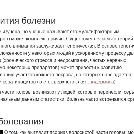
ития болезни
е изучена, но ученые называют его мультифакторным
рого может комплекс причин. Существует несколько теорий
нного внимания заслуживает генетическая. В основе генети
ложенности у некоторых людей к ускоренному процессу де
в (хронического стресса и недосыпания, частых нервных
ма некоторых препаратов) может привести к развитию
анию участков кожного покрова, на которых наблюдается
и
кератиноцитов (клеток верхнего слоя
эпидермиса
).
 части головы возникают у людей, которые перенесли, сер
иальным данным статистики, болезнь часто встречается ср
аболевания
О том, как выглядит псориаз волосистой части головы, м