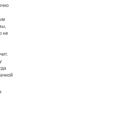
ычно
вым
вы,
о не
чит.
у
гда
рачной
я
с