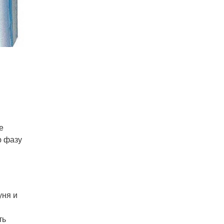
е
ю фазу
уня и
ть