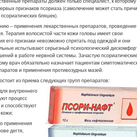
ственные препараты должен только специалист, к которому
ервых признаков псориаза (самолечение может стать прич
 псориатических бляшек).
чению – применения лекарственных препаратов, проведение
. Терапия волосистой части кожи головы имеет свои
ия его признаки невозможно спрятать под одеждой и они
ольные испытывают серьезный психологический дискомфорт
шений в работе нервной системы. Зачастую псориатически
ому врач обязательно назначает пациентам симптоматичес
паратов и применения противозудных мазей.
остоит из приема следующих групп препаратов:
для внутреннего
уют процесс
 и способствуют
 кожи;
го применения
ове дегтя,