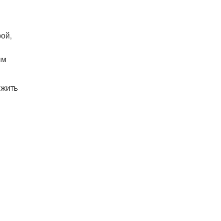
и
ой,
ым
 жить