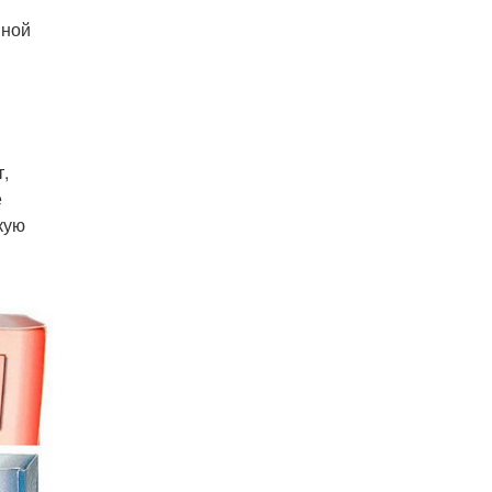
иной
,
е
кую