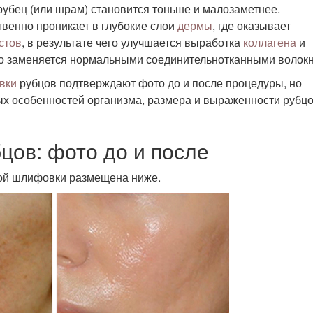
о рубец (или шрам) становится тоньше и малозаметнее.
венно проникает в глубокие слои
дермы
, где оказывает
стов
, в результате чего улучшается выработка
коллагена
и
но заменяется нормальными соединительнотканными волок
вки
рубцов подтверждают фото до и после процедуры, но
ных особенностей организма, размера и выраженности рубц
цов: фото до и после
ной шлифовки размещена ниже.