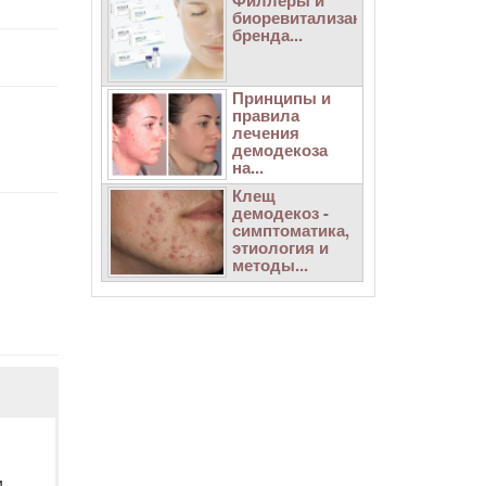
Филлеры и
биоревитализанты
бренда...
Принципы и
правила
лечения
демодекоза
на...
Клещ
демодекоз -
симптоматика,
этиология и
методы...
и