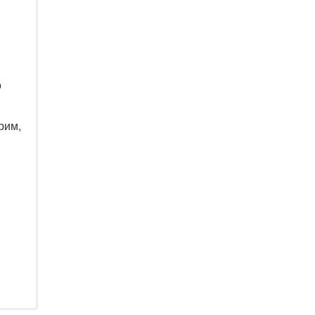
о
рим,