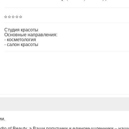
Студия красоты
Основные направления:
- косметология
- салон красоты
ии.
udio of Beauty, а Ваши попутчики и единомышленники – наш