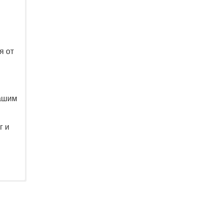
я от
нашим
г и