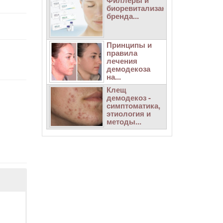
Филлеры и
биоревитализанты
бренда...
Принципы и
правила
лечения
демодекоза
на...
Клещ
демодекоз -
симптоматика,
этиология и
методы...