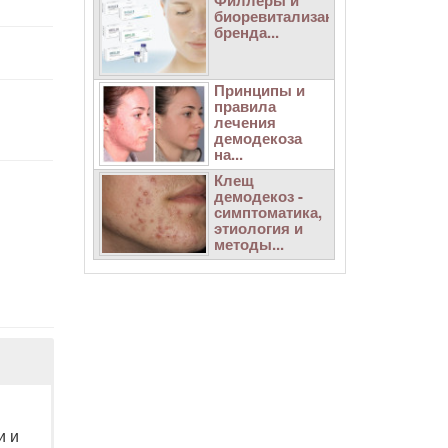
Филлеры и
биоревитализанты
бренда...
Принципы и
правила
лечения
демодекоза
на...
Клещ
демодекоз -
симптоматика,
этиология и
методы...
и и