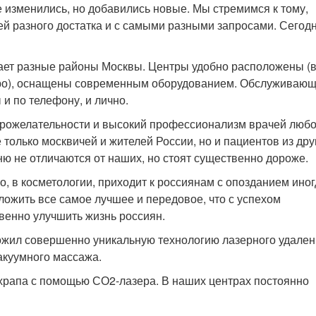
е изменились, но добавились новые. Мы стремимся к тому,
й разного достатка и с самыми разными запросами. Сегод
ет разные районы Москвы. Центры удобно расположены (
етро), оснащены современным оборудованием. Обслуживаю
и по телефону, и лично.
брожелательности и высокий профессионализм врачей любо
только москвичей и жителей России, но и пациентов из дру
ню не отличаются от наших, но стоят существенно дороже.
но, в косметологии, приходит к россиянам с опозданием иног
ложить все самое лучшее и передовое, что с успехом
венно улучшить жизнь россиян.
ложил совершенно уникальную технологию лазерного удале
акуумного массажа.
храпа с помощью СО2-лазера. В наших центрах постоянно