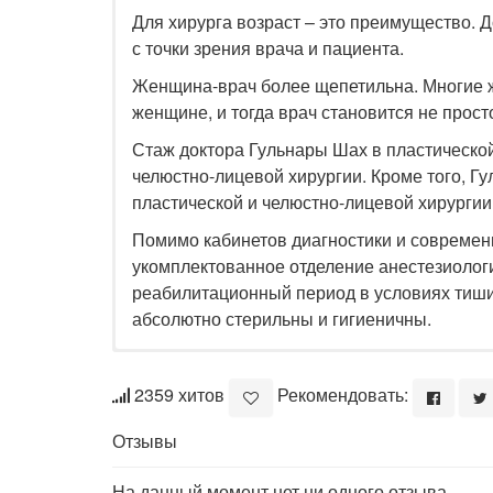
Для хирурга возраст – это преимущество. 
с точки зрения врача и пациента.
Женщина-врач более щепетильна. Многие ж
женщине, и тогда врач становится не прос
Стаж доктора Гульнары Шах в пластической 
челюстно-лицевой хирургии. Кроме того, Г
пластической и челюстно-лицевой хирургии
Помимо кабинетов диагностики и совреме
укомплектованное отделение анестезиолог
реабилитационный период в условиях тиш
абсолютно стерильны и гигиеничны.
2359 хитов
Рекомендовать:
Отзывы
На данный момент нет ни одного отзыва