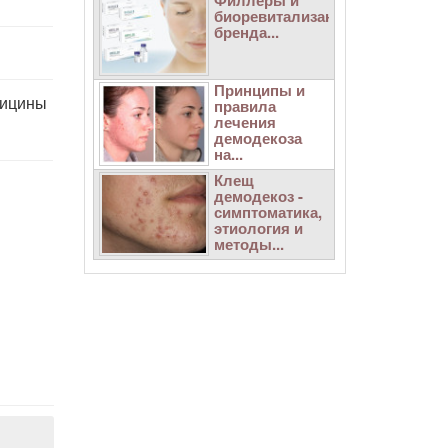
Филлеры и
биоревитализанты
бренда...
Принципы и
дицины
правила
лечения
демодекоза
на...
Клещ
демодекоз -
симптоматика,
этиология и
методы...