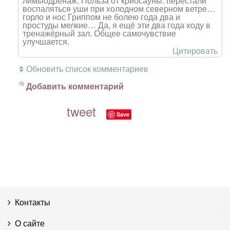
лимыодренаж. Польза от криосауны: перестали
воспаляться уши при холодном северном ветре…
горло и нос Гриппом не болею года два и
простуды мелкие… Да, я ещё эти два года ходу в
тренажёрный зал. Общее самочувствие
улучшается.
Цитировать
Обновить список комментариев
Добавить комментарий
tweet
Save
Контакты
О сайте