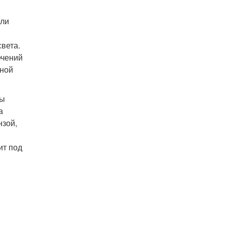
или
вета.
ечений
сной
ты
а
нзой,
ит под