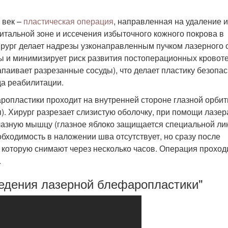
 век –
пластическая операция
, направленная на удаление 
тальной зоне и иссечения избыточного кожного покрова в
ирург делает надрезы узконаправленным пучком лазерного с
ы и минимизирует риск развития постоперационных кровот
паивает разрезанные сосуды), что делает пластику безопа
да реабилитации.
ропластики проходит на внутренней стороне глазной орби
). Хирург разрезает слизистую оболочку, при помощи лазер
глазную мышцу (глазное яблоко защищается специальной ли
бходимость в наложении шва отсутствует, но сразу после
 которую снимают через несколько часов. Операция проход
.
ведения лазерной блефаропластики"