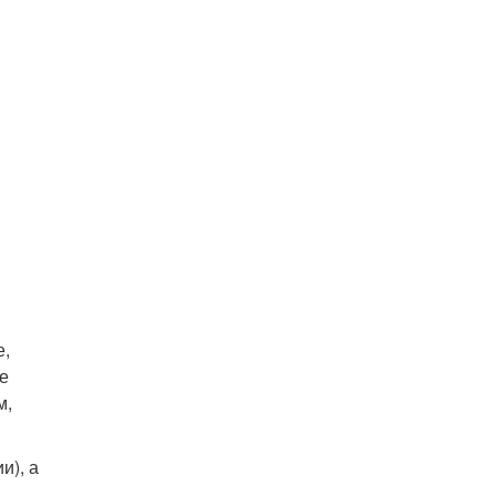
е,
ие
м,
и), а