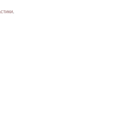
стики
.