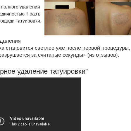
я полного удаления
одичностью 1 раз в
лощади татуировки,
удаления
ожа становится светлее уже после первой процедуры,
разрушается за считаные секунды» (из отзывов).
рное удаление татуировки"