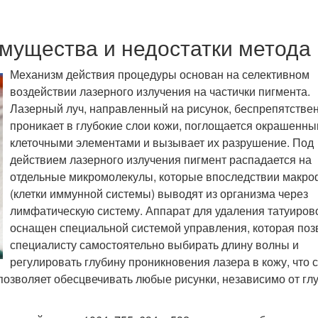
мущества и недостатки метода
Механизм действия процедуры основан на селективном
воздействии лазерного излучения на частички пигмента.
Лазерный луч, направленный на рисунок, беспрепятстве
проникает в глубокие слои кожи, поглощается окрашенн
клеточными элементами и вызывает их разрушение. Под
действием лазерного излучения пигмент распадается на
отдельные микромолекулы, которые впоследствии макро
(клетки иммунной системы) выводят из организма через
лимфатическую систему. Аппарат для удаления татуиров
оснащен специальной системой управления, которая поз
специалисту самостоятельно выбирать длину волны и
регулировать глубину проникновения лазера в кожу, что 
позволяет обесцвечивать любые рисунки, независимо от гл