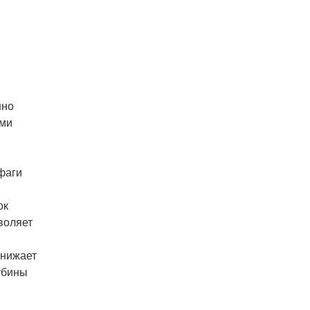
нно
ыми
фаги
ок
воляет
снижает
убины