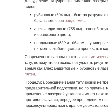
Для удаления татуировок применяют лазеры с
видов:
рубиновые (694 нм) – быстро разрушают 
базального слоя
эпидермиса
;
александритовые (755 нм) – способству
и оранжевого цвета;
неодимовые (532 и 1064 нм) – универса
пигменты любого цвета и проникать в к
Современные салоны красоты и
косметическ
тату, потому что он позволяет удалять рисунк
время как александритовые и рубиновые лаз
пятен
.
Процедура обесцвечивания татуировки не тр
предварительной подготовки, но по причине то
применение лазерной установки имеет некот
противопоказания, перед ее проведением не
проконсультироваться с врачом дерматологом