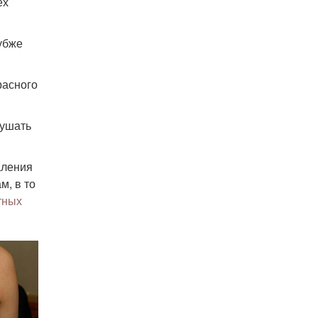
ех
лубже
расного
рушать
аления
м, в то
тных