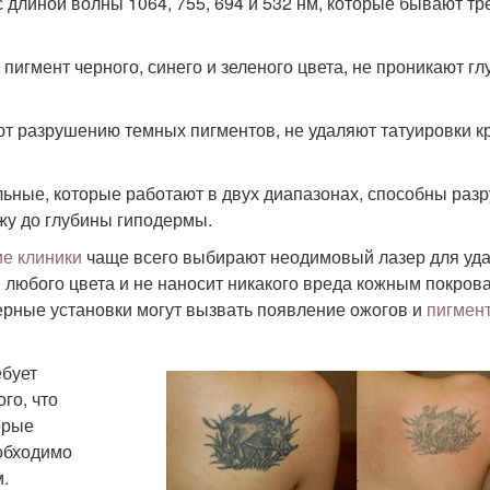
 длиной волны 1064, 755, 694 и 532 нм, которые бывают тр
пигмент черного, синего и зеленого цвета, не проникают г
ют разрушению темных пигментов, не удаляют татуировки к
льные, которые работают в двух диапазонах, способны раз
ожу до глубины гиподермы.
ие клиники
чаще всего выбирают неодимовый лазер для уд
и любого цвета и не наносит никакого вреда кожным покрова
ерные установки могут вызвать появление ожогов и
пигмен
ебует
го, что
орые
обходимо
.