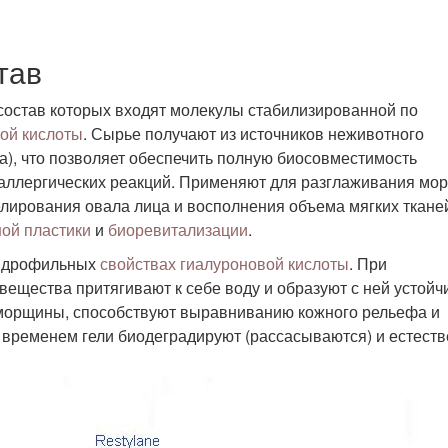
тав
 состав которых входят молекулы стабилизированной по
ой кислоты
. Сырье получают из источников неживотного
а), что позволяет обеспечить полную биосовместимость
я аллергических реакций. Применяют для разглаживания мо
елирования овала лица и восполнения объема мягких тканей
ной пластики
и
биоревитализации
.
гидрофильных
свойствах гиалуроновой кислоты
. При
ещества притягивают к себе воду и образуют с ней устой
 морщины, способствуют выравниванию кожного рельефа и
о временем гели биодеградируют (рассасываются) и естест