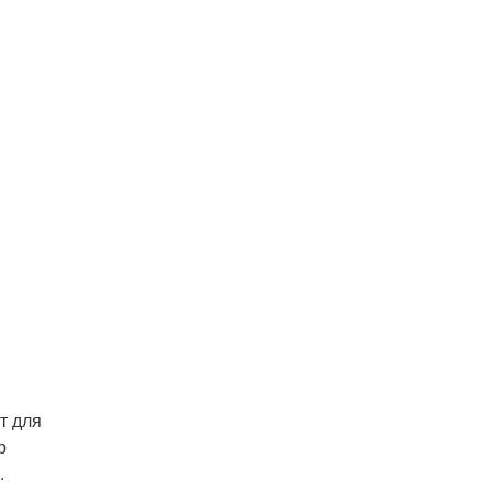
т для
р
.