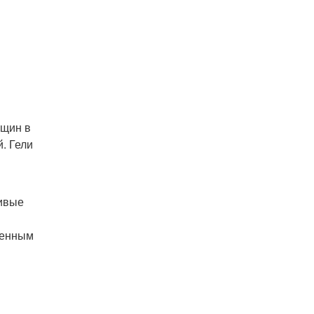
рщин в
. Гели
чивые
венным