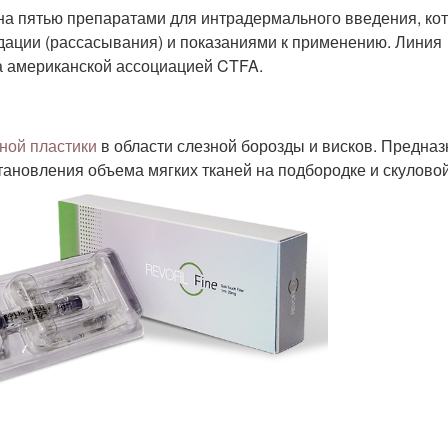
на пятью препаратами для интрадермального введения, ко
адации (рассасывания) и показаниями к применению. Линия
а американской ассоциацией CTFA.
рной пластики
в области слезной борозды и висков. Предна
ановления объема мягких тканей на подбородке и скуловой