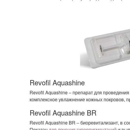
Revofil Aquashine
Revofil Aquashine – препарат для проведени
комплексное увлажнение кожных покровов, п
Revofil Aquashine BR
Revofil Aquashine BR – биоревитализант, в с
Показан
для лечения гиперпигментаций
и выр