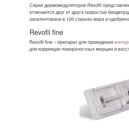
Серия дермомодуляторов Revofil представле
отличаются друг от друга скоростью биодегр
запатентована в 120 странах мира и одобрен
Revofil fine
Revofil fine – препарат для проведения
конту
для коррекции поверхностных морщин и восст