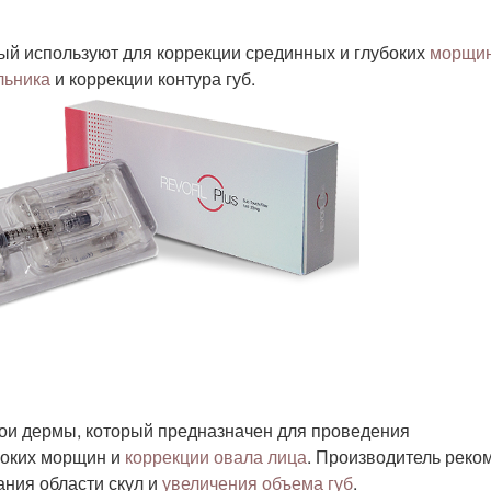
рый используют для коррекции срединных и глубоких
морщин
льника
и коррекции контура губ.
 слои дермы, который предназначен для проведения
боких морщин и
коррекции овала лица
. Производитель реко
ния области скул и
увеличения объема губ
.