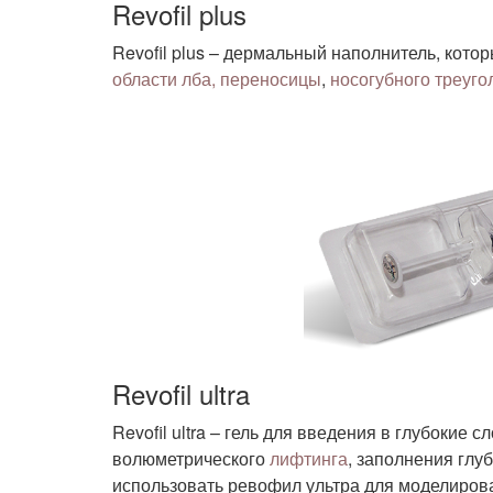
Revofil plus
Revofil plus – дермальный наполнитель, кото
области лба, переносицы
,
носогубного треуго
Revofil ultra
Revofil ultra – гель для введения в глубокие
волюметрического
лифтинга
, заполнения глу
использовать ревофил ультра для моделирова