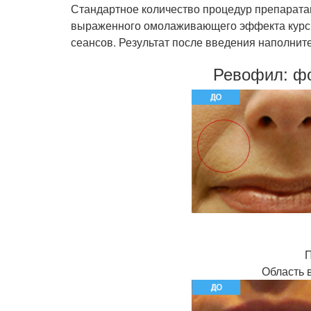
Стандартное количество процедур препаратам
выраженного омолаживающего эффекта курс в
сеансов. Результат после введения наполнител
Ревофил: фо
П
Область 