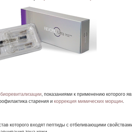
я
биоревитализации
, показаниями к применению которого я
рофилактика старения и
коррекция мимических морщин
.
остав которого входят пептиды с отбеливающими свойствами
авнивания тона кожи.