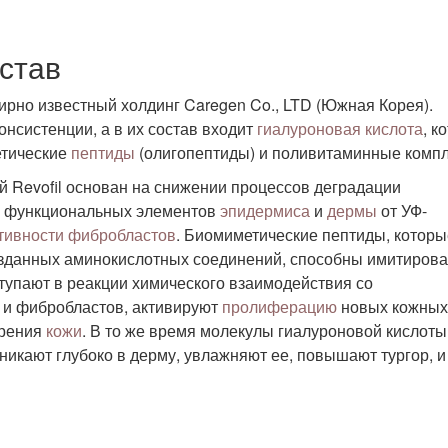
став
но известный холдинг Caregen Co., LTD (Южная Корея).
нсистенции, а в их состав входит
гиалуроновая кислота
, к
етические
пептиды
(олигопептиды) и поливитаминные компл
 Revofil основан на снижении процессов деградации
те функциональных элементов
эпидермиса
и
дермы
от УФ-
тивности фибробластов
. Биомиметические пептиды, которы
озданных аминокислотных соединений, способны имитирова
ступают в реакции химического взаимодействия со
 и фибробластов, активируют
пролиферацию
новых кожных
арения
кожи
. В то же время молекулы гиалуроновой кислоты
икают глубоко в дерму, увлажняют ее, повышают тургор, и