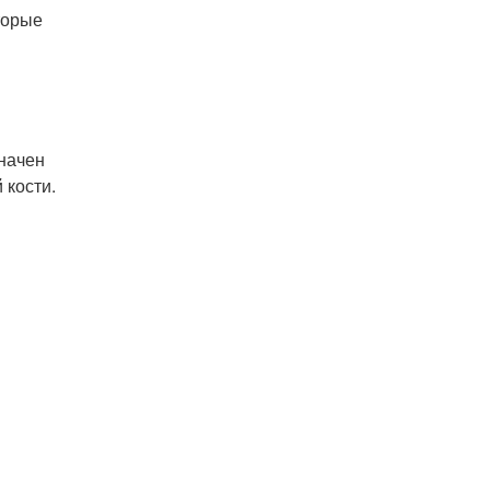
торые
значен
 кости.