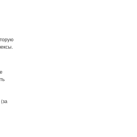
оторую
ексы.
е
ть
 (за