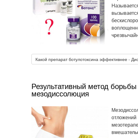
Называется
вызывается
бескислоро
воплощенно
чрезвычайн
Какой препарат ботулотоксина эффективнее - Ди
Результативный метод борьбы
мезодиссолюция
Мезодиссол
отложений 
мезотерапе
вмешательс