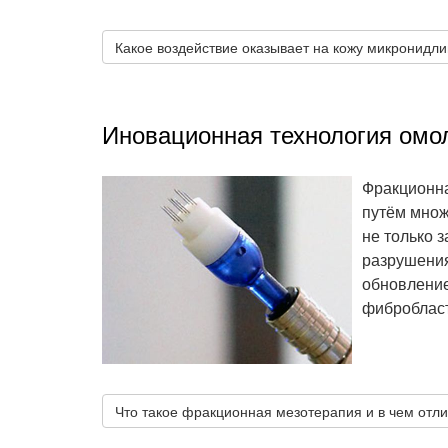
Какое воздействие оказывает на кожу микронидлин
Иновационная технология омо
Фракционна
путём множ
не только 
разрушения
обновление
фиброблас
Что такое фракционная мезотерапия и в чем отли