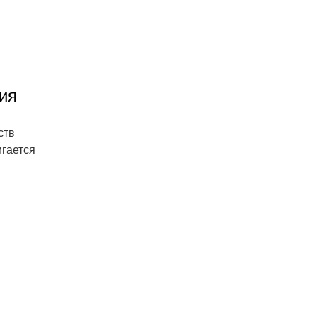
ия
ств
гается