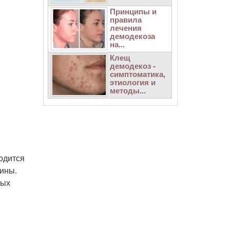
Принципы и
правила
лечения
демодекоза
на...
Клещ
демодекоз -
симптоматика,
этиология и
методы...
водится
ины.
вых