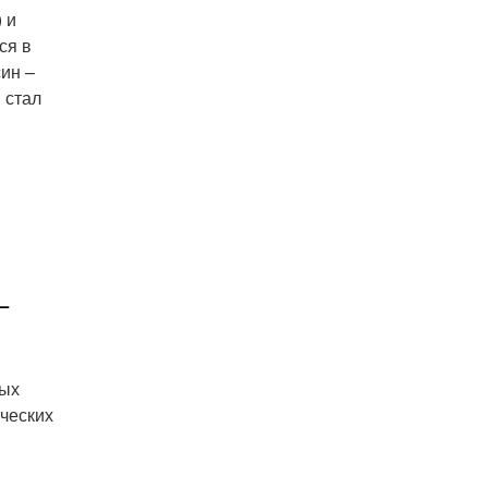
 и
ся в
син –
 стал
–
вых
ческих