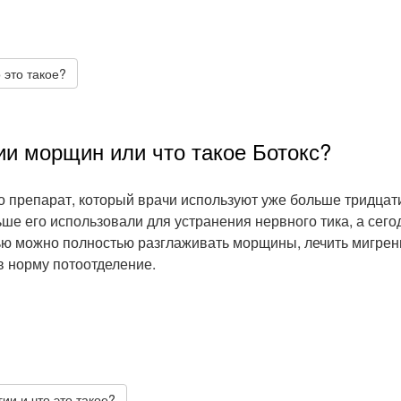
 это такое?
и морщин или что такое Ботокс?
то препарат, который врачи используют уже больше тридцати
ьше его использовали для устранения нервного тика, а сего
ю можно полностью разглаживать морщины, лечить мигрен
в норму потоотделение.
ии и что это такое?