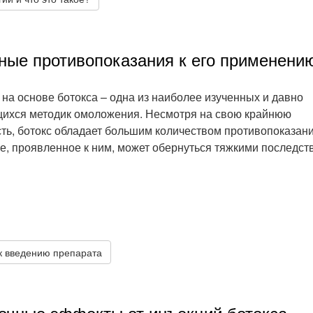
вные противопоказания к его применени
на основе ботокса – одна из наиболее изученных и давно
ихся методик омоложения. Несмотря на свою крайнюю
ть, ботокс обладает большим количеством противопоказани
, проявленное к ним, может обернуться тяжкими последст
к введению препарата
очные эффекты от инъекций ботокса