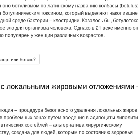
 оно ботулизмом по латинскому названию колбасы (botulus)
 ботулиническим токсином, который выделяют накопившие
дной среде бактерии – клостридии. Казалось бы, ботулоток
е зло для организма человека. Однако в 21 веке именно он
о популярен у женщин различных возрастов.
спорт или Ботокс?
 с локальными жировыми отложениями 
юция – процедура безопасного удаления локальных жиро
в проблемных зонах путем введения в адипоциты липолити
втических коктейлей – альтернатива хирургическому
тву, создана для людей, которым по состоянию здоровья