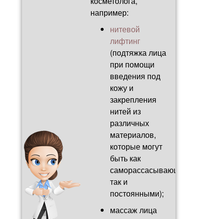
косметолога,
например:
нитевой
лифтинг
(подтяжка лица
при помощи
введения под
кожу и
закрепления
нитей из
различных
материалов,
которые могут
быть как
саморассасывающимися,
так и
постоянными);
массаж лица