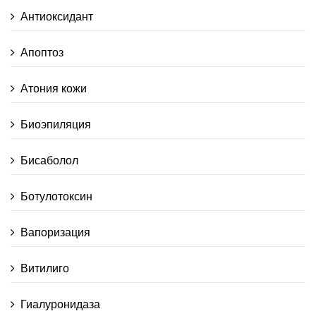
Антиоксидант
Апоптоз
Атония кожи
Биоэпиляция
Бисаболол
Ботулотоксин
Вапоризация
Витилиго
Гиалуронидаза