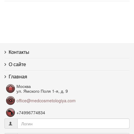
Гиалуроновая кислота
Гидролипидная мантия эпидермиса
Гипергидроз
Контакты
Гиперпигментация
О сайте
Гликозаминогликаны
Главная
Гравитационный птоз
Москва
ул. Ямского Поля 1-я, д. 9
office@medcosmetologiya.com
Депигментация
+74996774834
Дерма
Изотоничный раствор