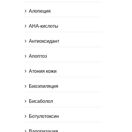
Алопеция
АНА-кислоты
Антиоксидант
Апоптоз
Атония кожи
Биоэпиляция
Бисаболол
Ботулотоксин
Вапоризация