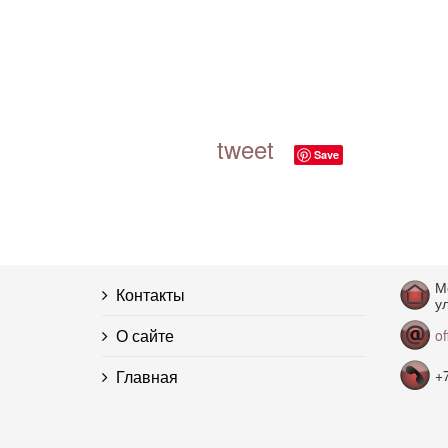
tweet
Save
М
Контакты
ул
О сайте
o
Главная
+