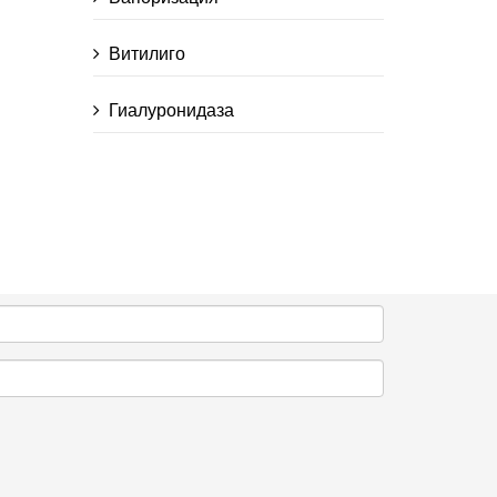
Витилиго
Гиалуронидаза
Гиалуроновая кислота
Гидролипидная мантия
эпидермиса
Гипергидроз
Гиперпигментация
Гликозаминогликаны
Гравитационный птоз