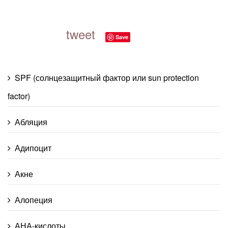
tweet
Save
SPF (солнцезащитный фактор или sun protection
factor)
Абляция
Адипоцит
Акне
Алопеция
АНА-кислоты