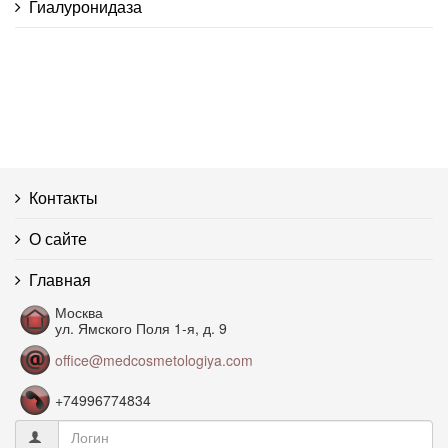
Гиалуронидаза
Гиалуроновая кислота
Гидролипидная мантия эпидермиса
Гипергидроз
Контакты
Гиперпигментация
О сайте
Гликозаминогликаны
Главная
Гравитационный птоз
Москва
ул. Ямского Поля 1-я, д. 9
office@medcosmetologiya.com
Депигментация
+74996774834
Дерма