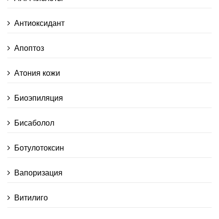
Антиоксидант
Апоптоз
Атония кожи
Биоэпиляция
Бисаболол
Ботулотоксин
Вапоризация
Витилиго