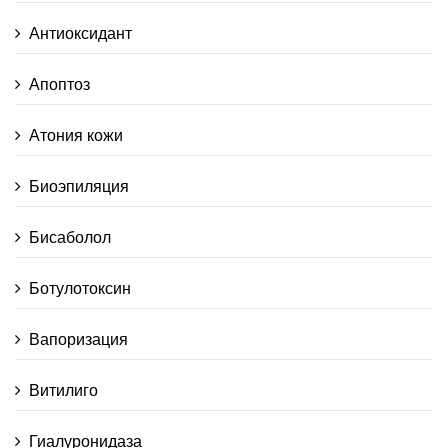
Антиоксидант
Апоптоз
Атония кожи
Биоэпиляция
Бисаболол
Ботулотоксин
Вапоризация
Витилиго
Гиалуронидаза