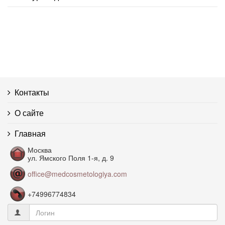
Гиалуроновая кислота
Гидролипидная мантия эпидермиса
Гипергидроз
Контакты
Гиперпигментация
О сайте
Гликозаминогликаны
Главная
Гравитационный птоз
Москва
ул. Ямского Поля 1-я, д. 9
office@medcosmetologiya.com
Депигментация
+74996774834
Дерма