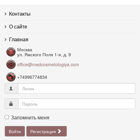
Гипергидроз
Контакты
Гиперпигментация
О сайте
Гликозаминогликаны
Главная
Гравитационный птоз
Москва
ул. Ямского Поля 1-я, д. 9
office@medcosmetologiya.com
Депигментация
+74996774834
Дерма
Изотоничный раствор
Инволюционный (предстарческий)
Запомнить меня
Ионофорез
Войти
Регистрация