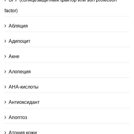
factor)
Абляция
Адипоцит
Акне
Алопеция
АНА-кислоты
Антиоксидант
Апоптоз
Атония кожи