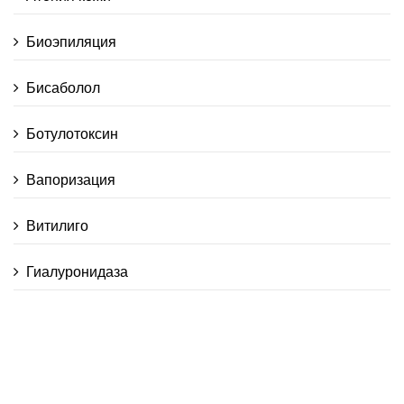
Биоэпиляция
Бисаболол
Ботулотоксин
Вапоризация
Витилиго
Гиалуронидаза
Гиалуроновая кислота
Гидролипидная мантия эпидермиса