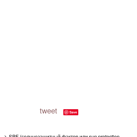
tweet
Save
SPF (солнцезащитный фактор или sun protection